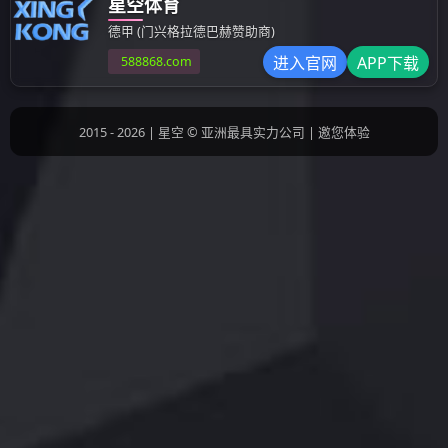
米兰app体育下载-米兰online(中国)
湖南智造，敢为人先，民族品牌，国际品质
目前国内一家集采矿工艺、智能装备、集控平台于一体，实
现智能装备自主作业的矿山整体解决方案供应商。总部坐落
于制造强省湖南首府长沙，占地总面积14500平米，总投资1.
5亿元。
经过多年发展，湖南创远形成了覆盖天井钻机、采矿装备、
智能矿山的系统化解决方案、工程技术服务咨询等板块的业
务格局。主营业务包括：智能矿山高端机械设备研发、制
造；智能矿山工艺设计及技术咨询；高端矿山机械设备租赁
及工程施工服务等。
探索湖南创远