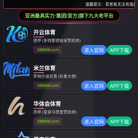
现提效增值
案例中心
公司合作对象包括中国黄金集团、招金矿业集团、鞍
钢集团、二十三冶、龙鑫集团、德源矿业投资有限责
任公司...
走进创远
覆盖天井钻机、采矿装备、智能矿山的系统化解决方案、工
程技术服务咨询等板块的业务布局